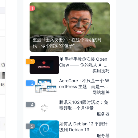
1
重温《士兵突击》：在这个聪明的时
代，做个踏实的“傻子”
🦞 手把手教你安装 Open
2
Claw —— 你的私人 AI 助
理
实用技巧
AeroCore：不只是一个 W
3
ordPress 主题，而是一场
关于“掌控感”的革命
网站相关
腾讯云1024限时活动：免
4
费领取一个月轻量
服务器
如何从 Debian 12 平滑升
5
级到 Debian 13
服务器