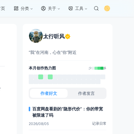
首页
分类
关于
工具
太行听风
“我”在河南，心在“你”附近
本月创作热力图
少
多
下
作者好文
作者发言
百度网盘看剧的“隐形代价”：你的带宽
被限速了吗
记录日常
2026/08/05