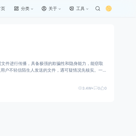
首页
分类
关于
工具
急需文件进行传播，具备极强的欺骗性和隐身能力，能窃取
议用户不轻信陌生人发送的文件，遇可疑情况先核实。一旦
3.4W+
0
0