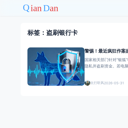
标签：盗刷银行卡
警惕！最近疯狂作案
国家相关部门针对“银狐
隐私并盗刷资金。若电
中毒应立即断网，进行
太行听风
2026-05-31