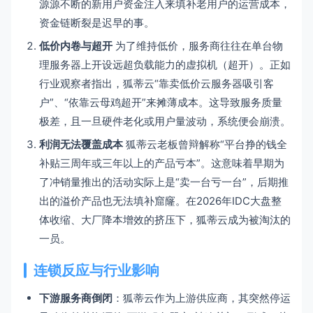
源源不断的新用户资金注入来填补老用户的运营成本，
资金链断裂是迟早的事。
低价内卷与超开
为了维持低价，服务商往往在单台物
理服务器上开设远超负载能力的虚拟机（超开）。正如
行业观察者指出，狐蒂云“靠卖低价云服务器吸引客
户”、“依靠云母鸡超开”来摊薄成本。这导致服务质量
极差，且一旦硬件老化或用户量波动，系统便会崩溃。
利润无法覆盖成本
狐蒂云老板曾辩解称“平台挣的钱全
补贴三周年或三年以上的产品亏本”。这意味着早期为
了冲销量推出的活动实际上是“卖一台亏一台”，后期推
出的溢价产品也无法填补窟窿。在2026年IDC大盘整
体收缩、大厂降本增效的挤压下，狐蒂云成为被淘汰的
一员。
连锁反应与行业影响
下游服务商倒闭
：狐蒂云作为上游供应商，其突然停运