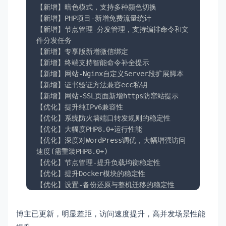
【新增】暗色模式，支持多种颜色切换

【新增】PHP项目-新增免费流量统计

【新增】节点管理-分发管理，支持编排命令和文
件分发任务

【新增】专享版新增微信绑定

【新增】终端支持智能命令补全提示

【新增】网站-Nginx自定义Server段扩展脚本

【新增】证书验证方法兼容ecc私钥

【新增】网站-SSL页面新增https防窜站提示

【优化】提升纯IPv6兼容性

【优化】系统防火墙端口转发规则的稳定性

【优化】大幅度PHP8.0+运行性能

【优化】深度对WordPress调优，大幅增强访问
速度(需重装PHP8.0+)

【优化】节点管理-提升负载均衡稳定性

【优化】提升Docker模块的稳定性

【优化】设置-备份还原与整机迁移的稳定性

【优化】面板自动安全备份取消备份入侵检测日
志，避免备份文过大

博主已更新，明显差距，访问速度提升，高并发场景性能
【优化】安全-SSH登录告警支持IP网段
